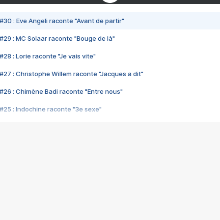
#30 : Eve Angeli raconte "Avant de partir"
#29 : MC Solaar raconte "Bouge de là"
28 : Lorie raconte "Je vais vite"
#27 : Christophe Willem raconte "Jacques a dit"
#26 : Chimène Badi raconte "Entre nous"
#25 : Indochine raconte "3e sexe"
#24 : Zaho raconte "C'est chelou"
#23 : Patrick Bruel raconte "Au café des délices"
#22 : Kyo raconte "Le chemin"
#21 : Nolwenn Leroy raconte "Cassé"
#20 : Patrick Hernandez raconte "Born to be alive"
#19 : Lorie raconte "Près de moi"