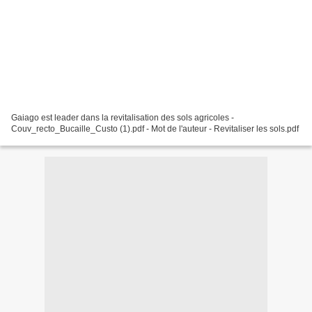
Gaiago est leader dans la revitalisation des sols agricoles -
Couv_recto_Bucaille_Custo (1).pdf - Mot de l'auteur - Revitaliser les sols.pdf