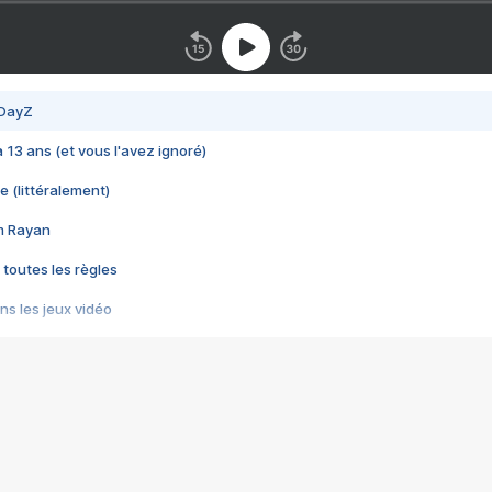
 DayZ
 a 13 ans (et vous l'avez ignoré)
e (littéralement)
im Rayan
 toutes les règles
s les jeux vidéo
us choquant de Rockstar ? - Le scandale BULLY
e plus moche de Steam
du RÊVE tourne au CAUCHEMAR
pendant 8 heures