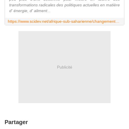
transformations radicales des politiques actuelles en matière
d' énergie, d' aliment...
https://www.scidev.net/afrique-sub-saharienne/changements-climatiques/actualites/douze-ans-pour-lutter-contre-le-changement-climatique.html?utm_medium=email&utm_source=SciDevNewsletter&utm_campaign=west-africa%20Mises%20%C3%A0%20jour%20hebdomadaires%20de%20SciDev.Net%3A%2015%20octobre%202018
Publicité
Partager