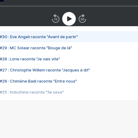
#30 : Eve Angeli raconte "Avant de partir"
#29 : MC Solaar raconte "Bouge de là"
28 : Lorie raconte "Je vais vite"
#27 : Christophe Willem raconte "Jacques a dit"
#26 : Chimène Badi raconte "Entre nous"
#25 : Indochine raconte "3e sexe"
#24 : Zaho raconte "C'est chelou"
#23 : Patrick Bruel raconte "Au café des délices"
#22 : Kyo raconte "Le chemin"
#21 : Nolwenn Leroy raconte "Cassé"