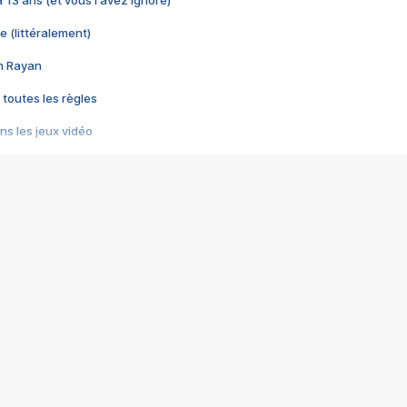
 a 13 ans (et vous l'avez ignoré)
e (littéralement)
im Rayan
 toutes les règles
s les jeux vidéo
us choquant de Rockstar ? - Le scandale BULLY
e plus moche de Steam
du RÊVE tourne au CAUCHEMAR
pendant 8 heures
it… à tort
umiliés par un jeu vidéo
ire - Final Fantasy 8
ti un empire - Age of Empires