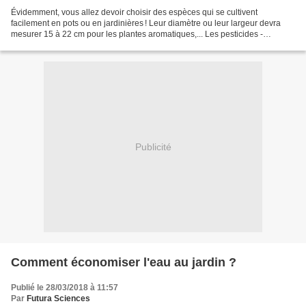
Évidemment, vous allez devoir choisir des espèces qui se cultivent
facilement en pots ou en jardinières ! Leur diamètre ou leur largeur devra
mesurer 15 à 22 cm pour les plantes aromatiques,... Les pesticides -
insecticides, fongicides, herbicides et...
Publicité
Comment économiser l'eau au jardin ?
Publié le 28/03/2018 à 11:57
Par
Futura Sciences