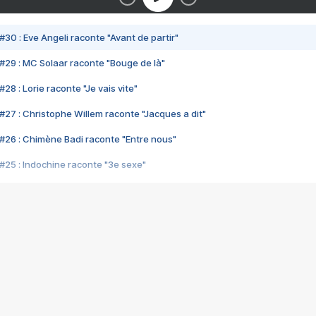
#30 : Eve Angeli raconte "Avant de partir"
#29 : MC Solaar raconte "Bouge de là"
28 : Lorie raconte "Je vais vite"
#27 : Christophe Willem raconte "Jacques a dit"
#26 : Chimène Badi raconte "Entre nous"
#25 : Indochine raconte "3e sexe"
#24 : Zaho raconte "C'est chelou"
#23 : Patrick Bruel raconte "Au café des délices"
#22 : Kyo raconte "Le chemin"
#21 : Nolwenn Leroy raconte "Cassé"
#20 : Patrick Hernandez raconte "Born to be alive"