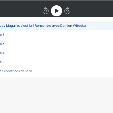
bey Maguire, c'est lui ! Rencontre avec Damien Witecka
e 6
e 5
e 4
e 3
s créatrices de la VF !
e 2
e 1
e Mektoub My Love arrive enfin ! Rencontre avec Shaïn Boumedine et Sal
i : après Toni en famille