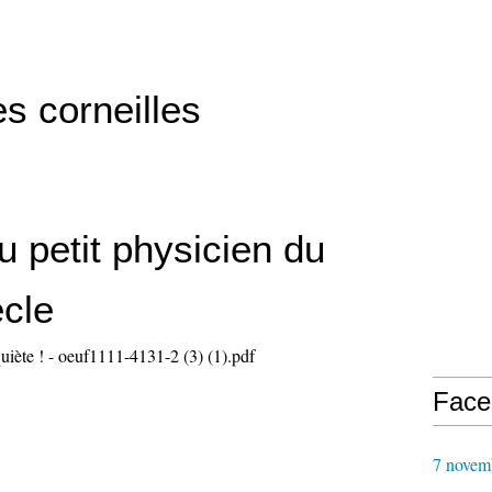
es corneilles
u petit physicien du
écle
uiète ! - oeuf1111-4131-2 (3) (1).pdf
Face
7 novem