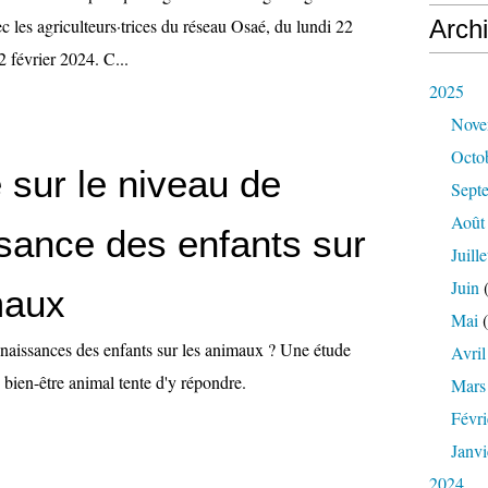
ec les agriculteurs·trices du réseau Osaé, du lundi 22
Arch
2 février 2024. C...
2025
Nove
Octo
 sur le niveau de
Sept
Août
sance des enfants sur
Juille
Juin
(
maux
Mai
(
nnaissances des enfants sur les animaux ? Une étude
Avril
bien-être animal tente d'y répondre.
Mars
Févri
Janvi
2024