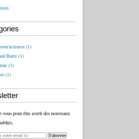
posts
gories
som'acteurss
(1)
ul Barre
(1)
mie
(1)
ure
(1)
letter
vous pour être averti des nouveaux
publiés.