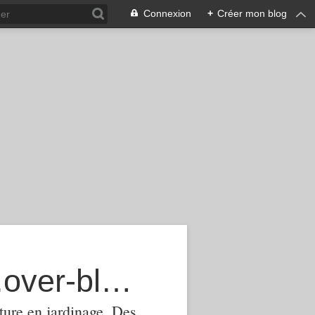
Connexion
+
Créer mon blog
agroecologie-phytomanagement.over-blog.com
ture,en jardinage .Des