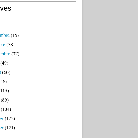
ives
mbre
(15)
bre
(38)
embre
(37)
(49)
t
(66)
56)
115)
(89)
(104)
er
(122)
er
(121)