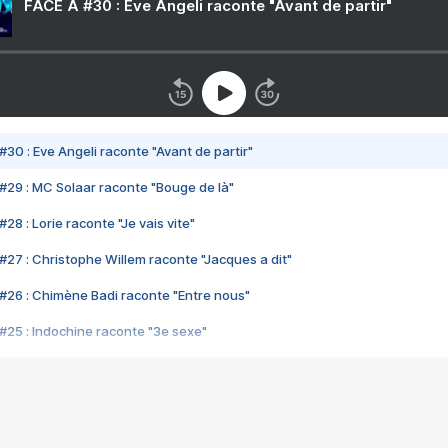
FACE A #30 : Eve Angeli raconte "Avant de partir"
#30 : Eve Angeli raconte "Avant de partir"
#29 : MC Solaar raconte "Bouge de là"
28 : Lorie raconte "Je vais vite"
#27 : Christophe Willem raconte "Jacques a dit"
#26 : Chimène Badi raconte "Entre nous"
#25 : Indochine raconte "3e sexe"
#24 : Zaho raconte "C'est chelou"
#23 : Patrick Bruel raconte "Au café des délices"
#22 : Kyo raconte "Le chemin"