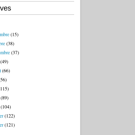
ives
mbre
(15)
bre
(38)
embre
(37)
(49)
t
(66)
56)
115)
(89)
(104)
er
(122)
er
(121)