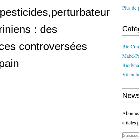
Plus de 
,pesticides,perturbateur
iniens : des
Caté
ces controversées
Bio Con
Mabd-Pa
pain
Biodyna
Viticult
News
Abonnez-
articles 