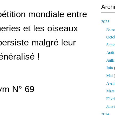
Arch
étition mondiale entre
2025
eries et les oiseaux
Nove
Octo
ersiste malgré leur
Sept
Août
énéralisé !
Juille
Juin
(
Mai
(
Avril
ym N° 69
Mars
Févri
Janvi
2024