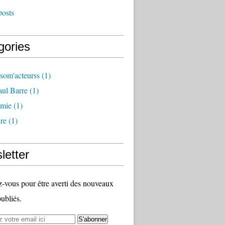
posts
gories
som'acteurss
(1)
ul Barre
(1)
mie
(1)
ure
(1)
letter
vous pour être averti des nouveaux
publiés.