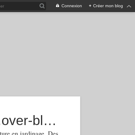
Connexion
+
Créer mon blog
agroecologie-phytomanagement.over-blog.com
ture,en jardinage .Des