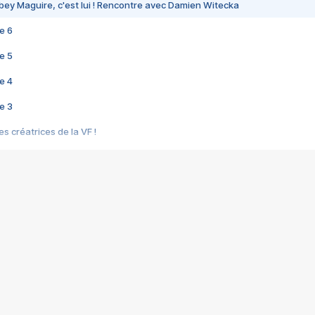
bey Maguire, c'est lui ! Rencontre avec Damien Witecka
e 6
e 5
e 4
e 3
s créatrices de la VF !
e 2
e 1
e Mektoub My Love arrive enfin ! Rencontre avec Shaïn Boumedine et Sal
i : après Toni en famille
elle réalise le bouleversant Dites lui que je l'aime
ais ! Rencontre autour de Vie privée de Rebecca Zlotowski
 de Marguerite, Grave... Rencontre avec Ella Rumpf