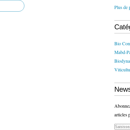
Plus de 
Caté
Bio Con
Mabd-Pa
Biodyna
Viticult
News
Abonnez-
articles 