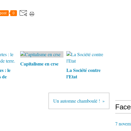
post
0
Capitalisme en crse
s : le
La Société contre
s de
l'Etat
Un automne chamboulé !
Face
7 novem