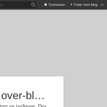
Connexion
+
Créer mon blog
agroecologie-phytomanagement.over-blog.com
ture,en jardinage .Des