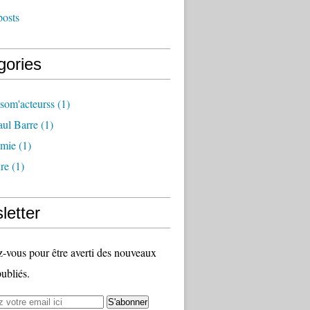
posts
gories
som'acteurss
(1)
ul Barre
(1)
mie
(1)
ure
(1)
letter
vous pour être averti des nouveaux
publiés.