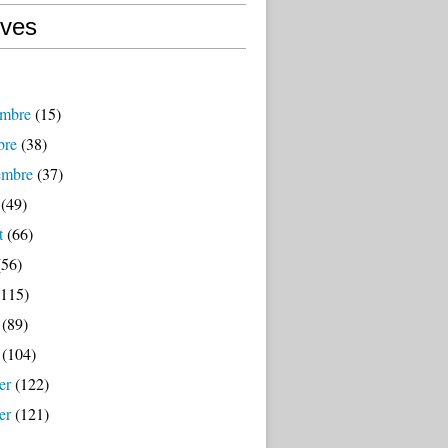
ives
mbre
(15)
bre
(38)
embre
(37)
(49)
t
(66)
56)
115)
(89)
(104)
er
(122)
er
(121)