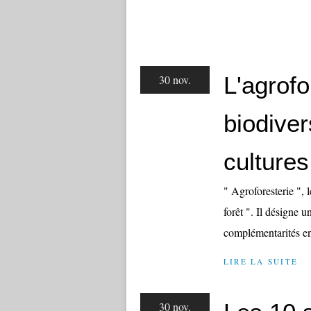
L'agrofo
30 nov.
biodiver
cultures
" Agroforesterie ", l
forêt ". Il désigne u
complémentarités entr
LIRE LA SUITE
30 nov.