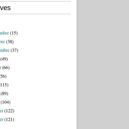
ives
mbre
(15)
bre
(38)
embre
(37)
(49)
t
(66)
56)
115)
(89)
(104)
er
(122)
er
(121)