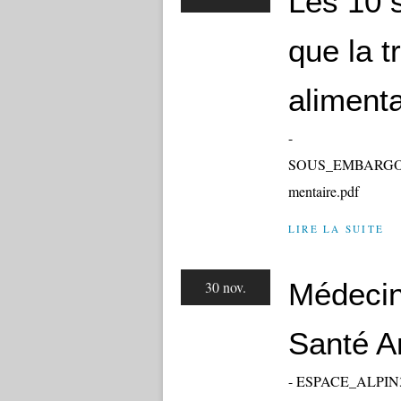
Les 10 
que la t
alimenta
-
SOUS_EMBARGO_20
mentaire.pdf
LIRE LA SUITE
Médecin
30 nov.
Santé A
- ESPACE_ALPIN31