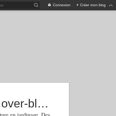
Connexion
+
Créer mon blog
agroecologie-phytomanagement.over-blog.com
ture,en jardinage .Des