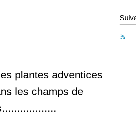
Suiv
des plantes adventices
ans les champs de
................