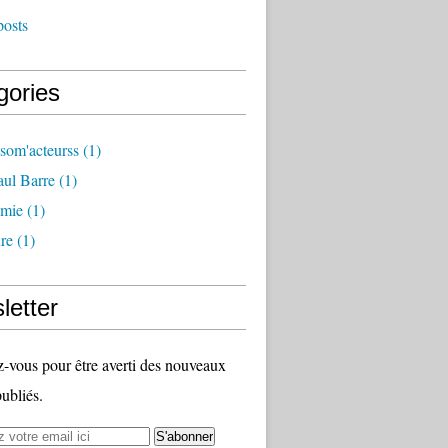
posts
gories
som'acteurss
(1)
ul Barre
(1)
mie
(1)
ure
(1)
letter
vous pour être averti des nouveaux
publiés.