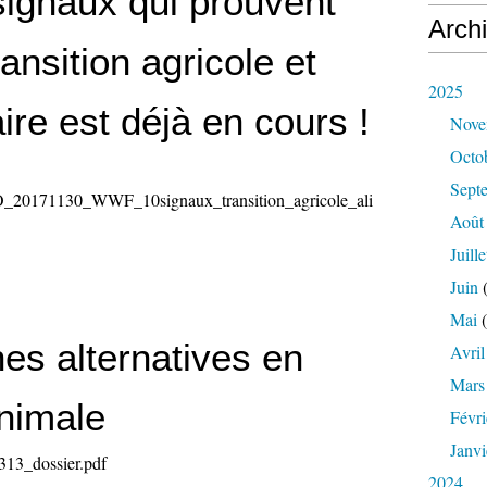
signaux qui prouvent
Arch
ransition agricole et
2025
ire est déjà en cours !
Nove
Octo
Sept
171130_WWF_10signaux_transition_agricole_ali
Août
Juille
Juin
(
Mai
(
es alternatives en
Avril
Mars
nimale
Févri
Janvi
3_dossier.pdf
2024