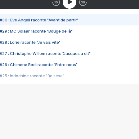
#30 : Eve Angeli raconte "Avant de partir"
#29 : MC Solaar raconte "Bouge de là"
28 : Lorie raconte "Je vais vite"
#27 : Christophe Willem raconte "Jacques a dit"
#26 : Chimène Badi raconte "Entre nous"
#25 : Indochine raconte "3e sexe"
#24 : Zaho raconte "C'est chelou"
#23 : Patrick Bruel raconte "Au café des délices"
#22 : Kyo raconte "Le chemin"
#21 : Nolwenn Leroy raconte "Cassé"
#20 : Patrick Hernandez raconte "Born to be alive"