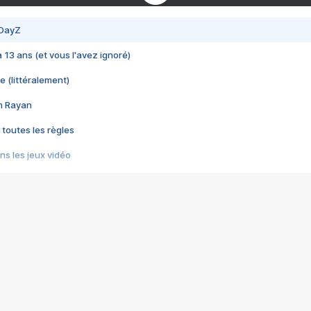
 DayZ
 a 13 ans (et vous l'avez ignoré)
e (littéralement)
im Rayan
 toutes les règles
s les jeux vidéo
us choquant de Rockstar ? - Le scandale BULLY
e plus moche de Steam
du RÊVE tourne au CAUCHEMAR
pendant 8 heures
it… à tort
umiliés par un jeu vidéo