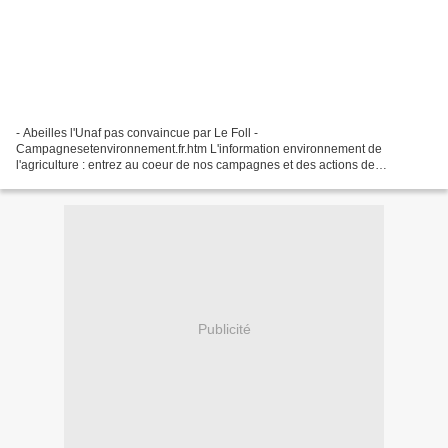
- Abeilles l'Unaf pas convaincue par Le Foll -
Campagnesetenvironnement.fr.htm L'information environnement de
l'agriculture : entrez au coeur de nos campagnes et des actions de
préservation de l'environnement avec le site Campagnes et
environnement....
Publicité