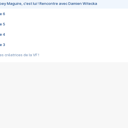
bey Maguire, c'est lui ! Rencontre avec Damien Witecka
e 6
e 5
e 4
e 3
s créatrices de la VF !
e 2
e 1
e Mektoub My Love arrive enfin ! Rencontre avec Shaïn Boumedine et Sal
i : après Toni en famille
elle réalise le bouleversant Dites lui que je l'aime
ais ! Rencontre autour de Vie privée de Rebecca Zlotowski
 de Marguerite, Grave... Rencontre avec Ella Rumpf