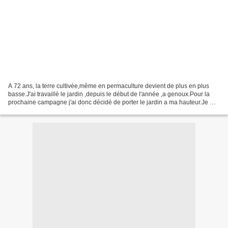
A 72 ans, la terre cultivée,même en permaculture devient de plus en plus
basse.J'ai travaillé le jardin ,depuis le début de l'année ,a genoux.Pour la
prochaine campagne j'ai donc décidé de porter le jardin a ma hauteur.Je me
suis souvenu ,que dans ma...