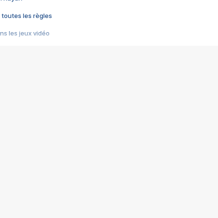
 toutes les règles
s les jeux vidéo
us choquant de Rockstar ? - Le scandale BULLY
e plus moche de Steam
du RÊVE tourne au CAUCHEMAR
pendant 8 heures
it… à tort
umiliés par un jeu vidéo
ire - Final Fantasy 8
ti un empire - Age of Empires
story DOFUS
tard, il crée l'un des pires jeux de tous les temps, MindsEye.