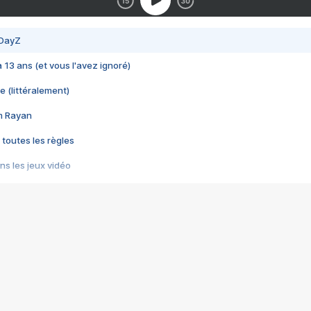
 DayZ
 a 13 ans (et vous l'avez ignoré)
e (littéralement)
im Rayan
 toutes les règles
s les jeux vidéo
us choquant de Rockstar ? - Le scandale BULLY
e plus moche de Steam
du RÊVE tourne au CAUCHEMAR
pendant 8 heures
it… à tort