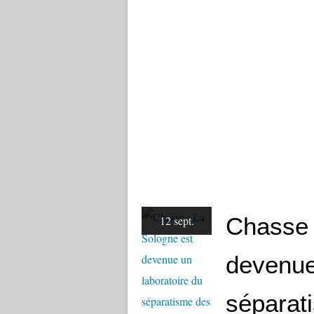
Chasse 
12 sept.
devenue
séparati