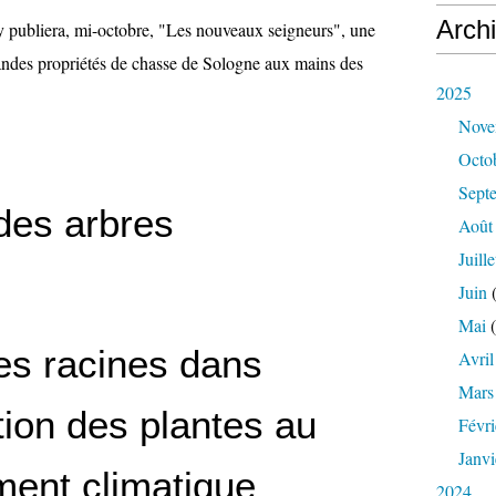
Arch
y publiera, mi-octobre, "Les nouveaux seigneurs", une
andes propriétés de chasse de Sologne aux mains des
2025
Nove
Octo
Sept
é des arbres
Août
Juille
Juin
(
Mai
(
es racines dans
Avril
Mars
tion des plantes au
Févri
Janvi
ent climatique
2024