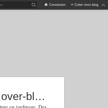
Connexion
+
Créer mon blog
agroecologie-phytomanagement.over-blog.com
ture,en jardinage .Des