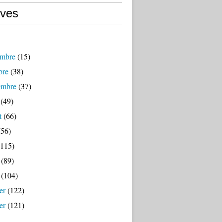
ives
mbre
(15)
bre
(38)
embre
(37)
(49)
t
(66)
56)
115)
(89)
(104)
er
(122)
er
(121)