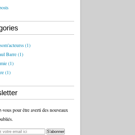
posts
gories
som'acteurss
(1)
ul Barre
(1)
mie
(1)
ure
(1)
letter
vous pour être averti des nouveaux
publiés.