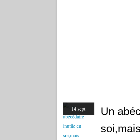
Un abécé
14 sept.
soi,mais