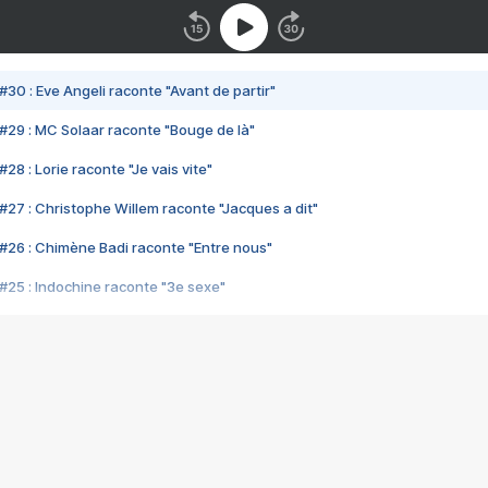
#30 : Eve Angeli raconte "Avant de partir"
#29 : MC Solaar raconte "Bouge de là"
28 : Lorie raconte "Je vais vite"
#27 : Christophe Willem raconte "Jacques a dit"
#26 : Chimène Badi raconte "Entre nous"
#25 : Indochine raconte "3e sexe"
#24 : Zaho raconte "C'est chelou"
#23 : Patrick Bruel raconte "Au café des délices"
#22 : Kyo raconte "Le chemin"
#21 : Nolwenn Leroy raconte "Cassé"
#20 : Patrick Hernandez raconte "Born to be alive"