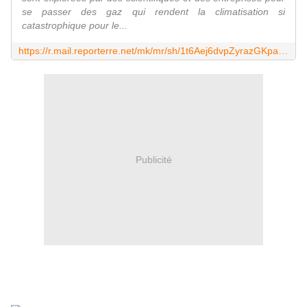
se passer des gaz qui rendent la climatisation si
catastrophique pour le...
https://r.mail.reporterre.net/mk/mr/sh/1t6Aej6dvpZyrazGKpa4L3TgjGw4Em/xccmgSD_fsV2
Publicité