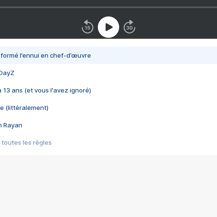
nsformé l’ennui en chef-d’œuvre
 DayZ
 a 13 ans (et vous l'avez ignoré)
e (littéralement)
im Rayan
 toutes les règles
s les jeux vidéo
us choquant de Rockstar ? - Le scandale BULLY
e plus moche de Steam
du RÊVE tourne au CAUCHEMAR