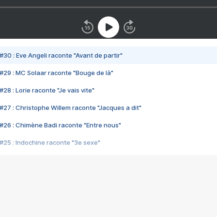
#30 : Eve Angeli raconte "Avant de partir"
#29 : MC Solaar raconte "Bouge de là"
28 : Lorie raconte "Je vais vite"
#27 : Christophe Willem raconte "Jacques a dit"
#26 : Chimène Badi raconte "Entre nous"
#25 : Indochine raconte "3e sexe"
#24 : Zaho raconte "C'est chelou"
#23 : Patrick Bruel raconte "Au café des délices"
#22 : Kyo raconte "Le chemin"
#21 : Nolwenn Leroy raconte "Cassé"