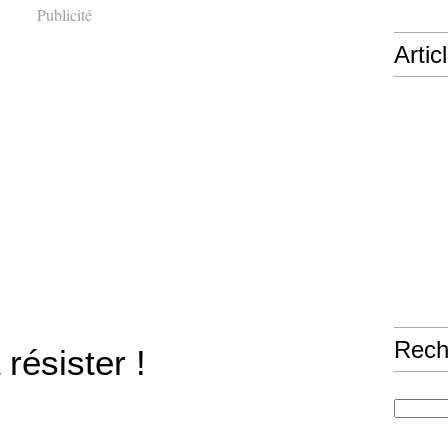
Publicité
Artic
Rech
 résister !