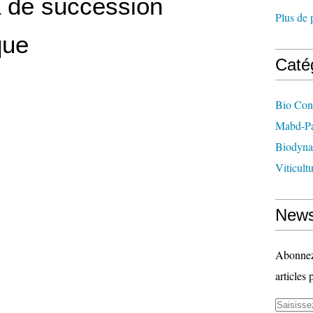
de succession
Plus de 
que
Caté
Bio Con
Mabd-Pa
Biodyna
Viticult
News
Abonnez-
articles 