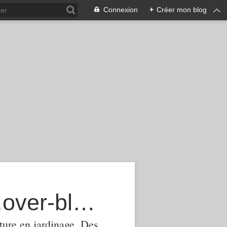
Connexion
+
Créer mon blog
agroecologie-phytomanagement.over-blog.com
ture,en jardinage .Des