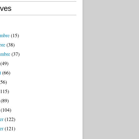
ives
mbre
(15)
bre
(38)
embre
(37)
(49)
t
(66)
56)
115)
(89)
(104)
er
(122)
er
(121)