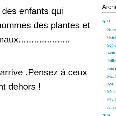
Arch
 des enfants qui
2025
nommes des plantes et
Nove
ux....................
Octo
Sept
Août
Juille
Juin
(
 arrive .Pensez à ceux
Mai
(
Avril
nt dehors !
Mars
Févri
Janvi
2024