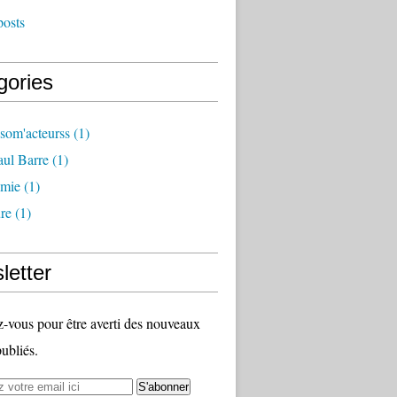
posts
gories
som'acteurss
(1)
ul Barre
(1)
mie
(1)
ure
(1)
letter
vous pour être averti des nouveaux
publiés.