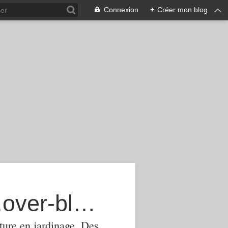
Connexion
+
Créer mon blog
agroecologie-phytomanagement.over-blog.com
ture,en jardinage .Des