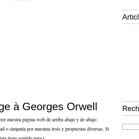
Artic
e à Georges Orwell
Rech
rrer nuestra página web de arriba abajo y de abajo
dad o simpatía por nuestras tesis y propuestas diversas. Si
ta tiene sentido para t...