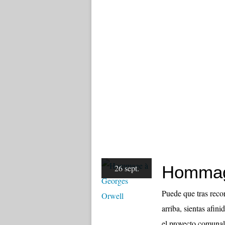
Hommag
26 sept.
Puede que tras reco
arriba, sientas afini
el proyecto comunalis