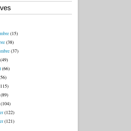
ives
mbre
(15)
bre
(38)
embre
(37)
(49)
t
(66)
56)
115)
(89)
(104)
er
(122)
er
(121)