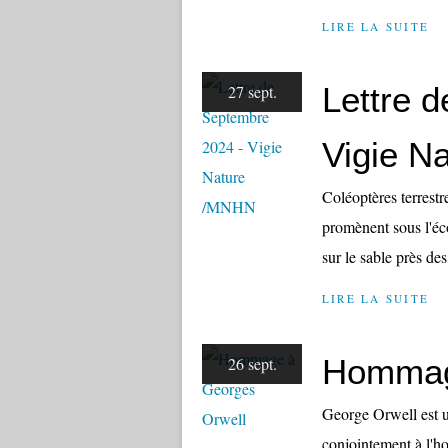
LIRE LA SUITE
Lettre 
27 sept.
Vigie N
Coléoptères terrestr
promènent sous l'éco
sur le sable près des 
LIRE LA SUITE
Hommag
26 sept.
George Orwell est 
conjointement à l'ho