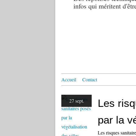
infos qui méritent d'êtr
Accueil
Contact
Les ris
27 sept.
par la v
Les risques sanitair