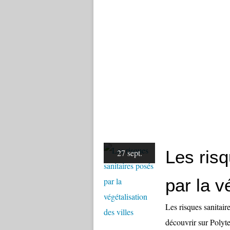
Les ris
27 sept.
par la v
Les risques sanitair
découvrir sur Polyt