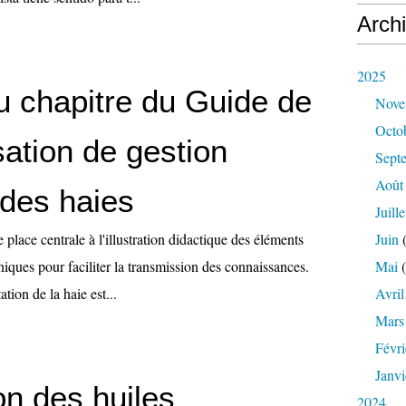
Arch
2025
 chapitre du Guide de
Nove
Octo
ation de gestion
Sept
Août
 des haies
Juille
lace centrale à l'illustration didactique des éléments
Juin
(
hniques pour faciliter la transmission des connaissances.
Mai
(
tion de la haie est...
Avril
Mars
Févri
Janvi
ion des huiles
2024