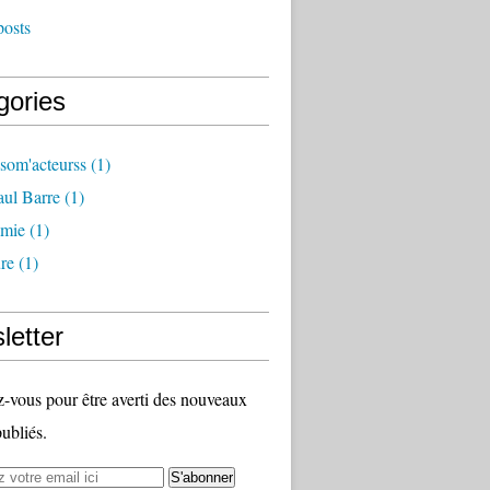
posts
gories
som'acteurss
(1)
ul Barre
(1)
mie
(1)
ure
(1)
letter
vous pour être averti des nouveaux
publiés.