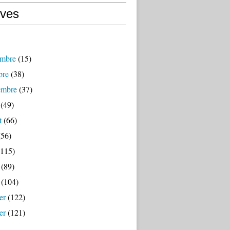
ives
mbre
(15)
bre
(38)
embre
(37)
(49)
t
(66)
56)
115)
(89)
(104)
er
(122)
er
(121)