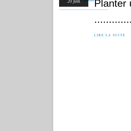
Planter 
20 juin
............
LIRE LA SUITE