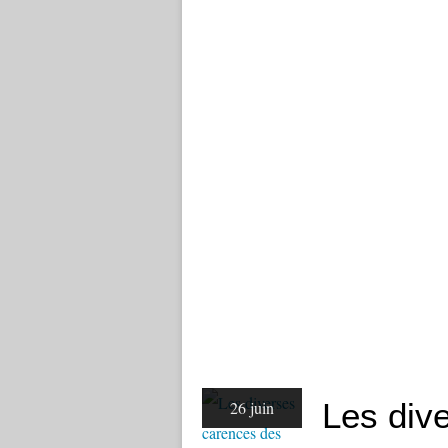
Les div
26 juin