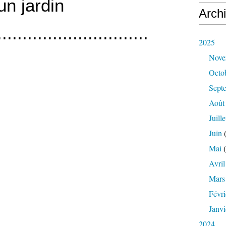
un jardin
Arch
..............................
2025
Nove
Octo
Sept
Août
Juille
Juin
(
Mai
(
Avril
Mars
Févri
Janvi
2024