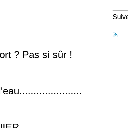
Suiv
rt ? Pas si sûr !
au......................
UIER