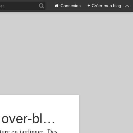
Connexion
+
Créer mon blog
agroecologie-phytomanagement.over-blog.com
ture,en jardinage .Des