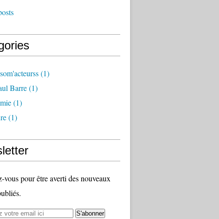
posts
gories
som'acteurss
(1)
ul Barre
(1)
mie
(1)
ure
(1)
letter
vous pour être averti des nouveaux
publiés.