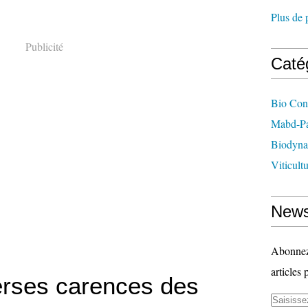
Plus de 
Publicité
Caté
Bio Con
Mabd-Pa
Biodyna
Viticult
News
Abonnez-
articles 
erses carences des