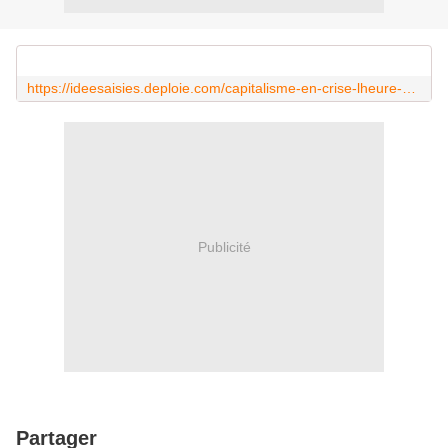
https://ideesaisies.deploie.com/capitalisme-en-crise-lheure-des-resistances-tribune-par-andre-prone/
Publicité
Partager