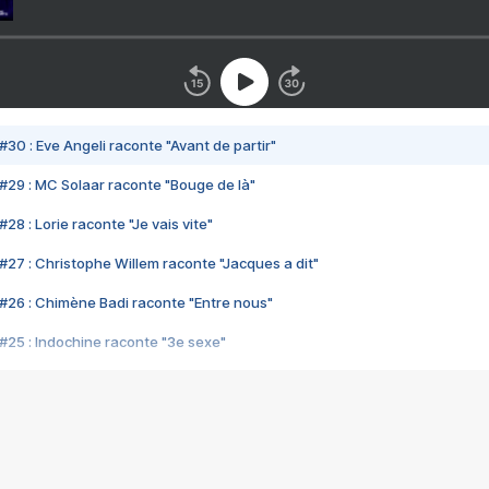
#30 : Eve Angeli raconte "Avant de partir"
#29 : MC Solaar raconte "Bouge de là"
28 : Lorie raconte "Je vais vite"
#27 : Christophe Willem raconte "Jacques a dit"
#26 : Chimène Badi raconte "Entre nous"
#25 : Indochine raconte "3e sexe"
#24 : Zaho raconte "C'est chelou"
#23 : Patrick Bruel raconte "Au café des délices"
#22 : Kyo raconte "Le chemin"