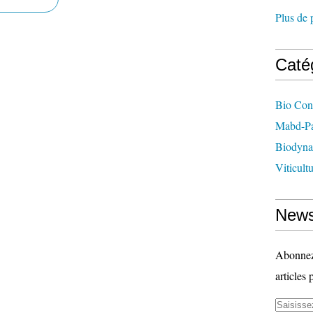
Plus de 
Caté
Bio Con
Mabd-Pa
Biodyna
Viticult
News
Abonnez-
articles 