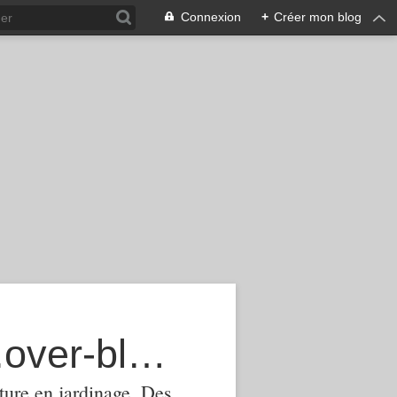
Connexion
+
Créer mon blog
agroecologie-phytomanagement.over-blog.com
ture,en jardinage .Des