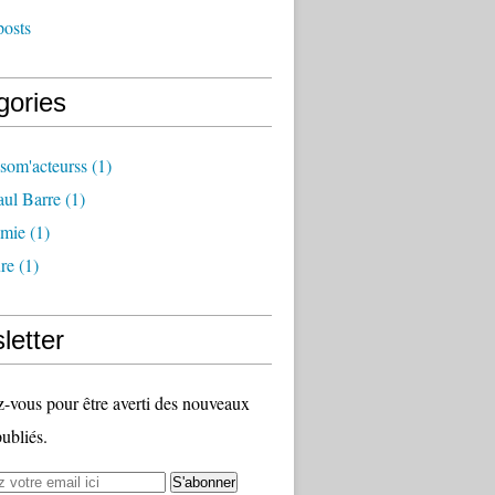
posts
gories
som'acteurss
(1)
ul Barre
(1)
mie
(1)
ure
(1)
letter
vous pour être averti des nouveaux
publiés.