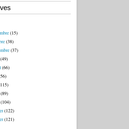
ives
mbre
(15)
bre
(38)
embre
(37)
(49)
t
(66)
56)
115)
(89)
(104)
er
(122)
er
(121)