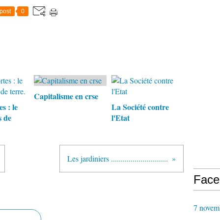
post
0
Capitalisme en crse
s : le
La Société contre
s de
l'Etat
Les jardiniers .............................
Face
7 novem