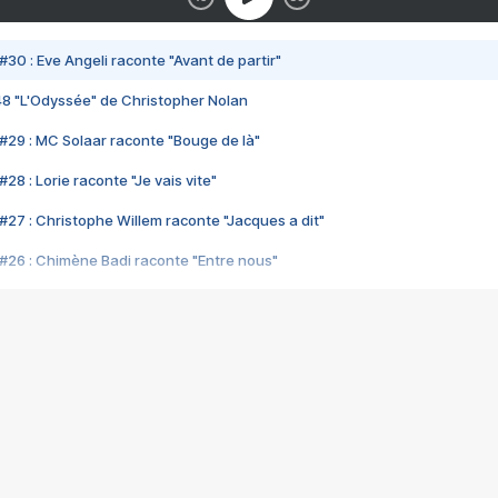
#30 : Eve Angeli raconte "Avant de partir"
48 "L'Odyssée" de Christopher Nolan
#29 : MC Solaar raconte "Bouge de là"
28 : Lorie raconte "Je vais vite"
#27 : Christophe Willem raconte "Jacques a dit"
#26 : Chimène Badi raconte "Entre nous"
#25 : Indochine raconte "3e sexe"
#24 : Zaho raconte "C'est chelou"
#23 : Patrick Bruel raconte "Au café des délices"
#22 : Kyo raconte "Le chemin"
#21 : Nolwenn Leroy raconte "Cassé"