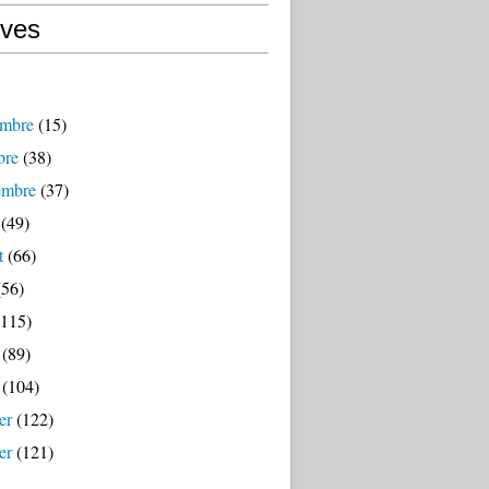
ives
mbre
(15)
bre
(38)
embre
(37)
(49)
t
(66)
56)
115)
(89)
(104)
er
(122)
er
(121)