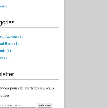
posts
gories
som'acteurss
(1)
ul Barre
(1)
mie
(1)
ure
(1)
letter
vous pour être averti des nouveaux
publiés.