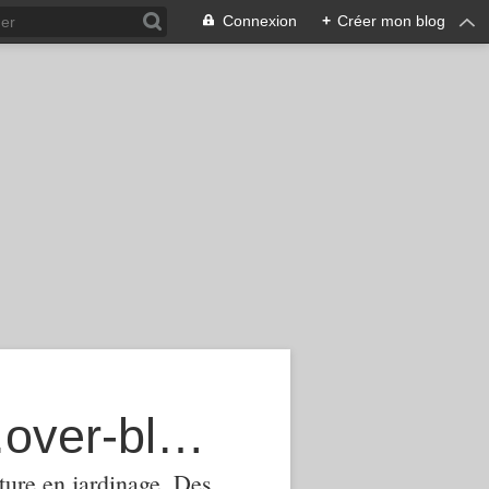
Connexion
+
Créer mon blog
agroecologie-phytomanagement.over-blog.com
ture,en jardinage .Des