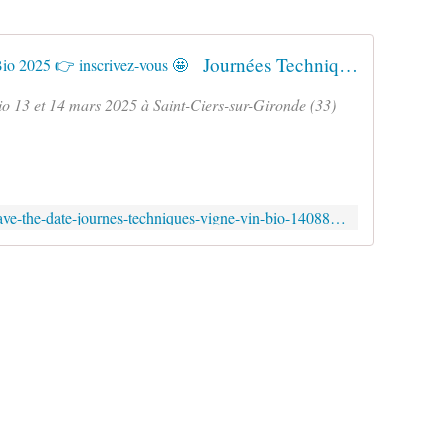
Journées Techniques Vigne Vin Bio 2025 👉 inscrivez-vous 🤩
io 13 et 14 mars 2025 à Saint-Ciers-sur-Gironde (33)
https://mailchi.mp/561f5d53f765/save-the-date-journes-techniques-vigne-vin-bio-14088068?e=1b110771b1