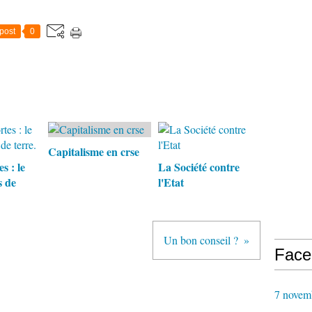
post
0
Capitalisme en crse
s : le
La Société contre
s de
l'Etat
Un bon conseil ?
Face
7 novem