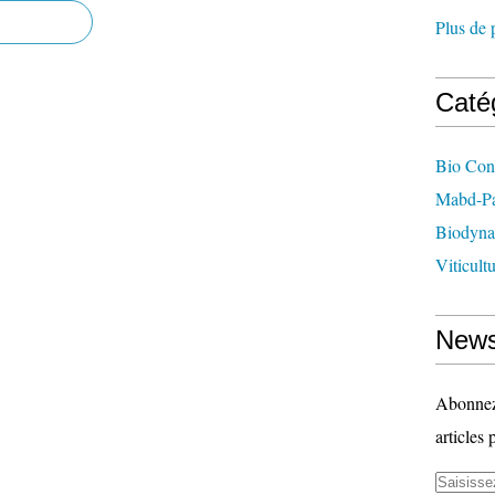
Plus de 
Caté
Bio Con
Mabd-Pa
Biodyna
Viticult
News
Abonnez-
articles 