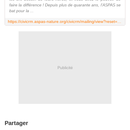
faire la différence ! Depuis plus de quarante ans, l'ASPAS se
bat pour la ...
https://civicrm.aspas-nature.org/civicrm/mailing/view?reset=1&id=1664&cid=76294&cs=58e2548657737842baa566e174203e6e_1733504897_168
Publicité
Partager