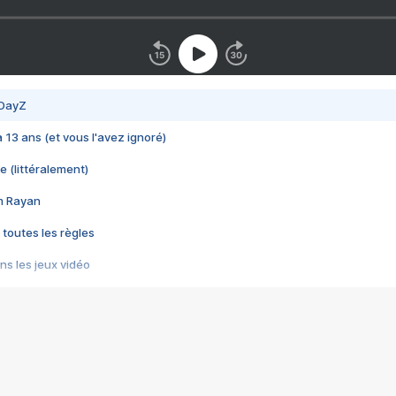
 DayZ
 a 13 ans (et vous l'avez ignoré)
e (littéralement)
im Rayan
 toutes les règles
s les jeux vidéo
us choquant de Rockstar ? - Le scandale BULLY
e plus moche de Steam
du RÊVE tourne au CAUCHEMAR
pendant 8 heures