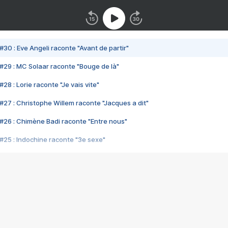
#30 : Eve Angeli raconte "Avant de partir"
#29 : MC Solaar raconte "Bouge de là"
28 : Lorie raconte "Je vais vite"
#27 : Christophe Willem raconte "Jacques a dit"
#26 : Chimène Badi raconte "Entre nous"
#25 : Indochine raconte "3e sexe"
#24 : Zaho raconte "C'est chelou"
#23 : Patrick Bruel raconte "Au café des délices"
#22 : Kyo raconte "Le chemin"
#21 : Nolwenn Leroy raconte "Cassé"