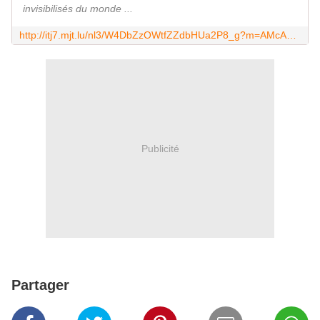
invisibilisés du monde ...
http://itj7.mjt.lu/nl3/W4DbZzOWtfZZdbHUa2P8_g?m=AMcAAFfPr3MAAc4alegAAABJLUMAAYCqhecAAA9-AAh0rABnRaOks0DY0226Qj-QhUVLMiRD-AAICXA&b=ab9e194d&e=19ea79df&x=E1cQE4Gc2lEimSs1J8KPrOPbi8RQPsSuSD2_za_9_fo
Publicité
Partager