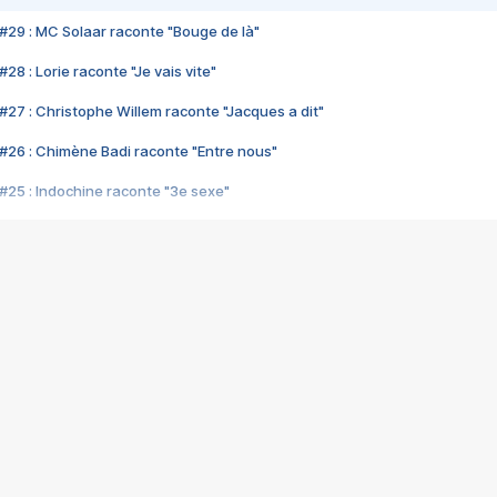
#29 : MC Solaar raconte "Bouge de là"
28 : Lorie raconte "Je vais vite"
#27 : Christophe Willem raconte "Jacques a dit"
#26 : Chimène Badi raconte "Entre nous"
#25 : Indochine raconte "3e sexe"
#24 : Zaho raconte "C'est chelou"
#23 : Patrick Bruel raconte "Au café des délices"
#22 : Kyo raconte "Le chemin"
#21 : Nolwenn Leroy raconte "Cassé"
#20 : Patrick Hernandez raconte "Born to be alive"
#19 : Lorie raconte "Près de moi"
#18 : Michael Jones raconte "A nos actes manqués" (avec Jean-Jacque