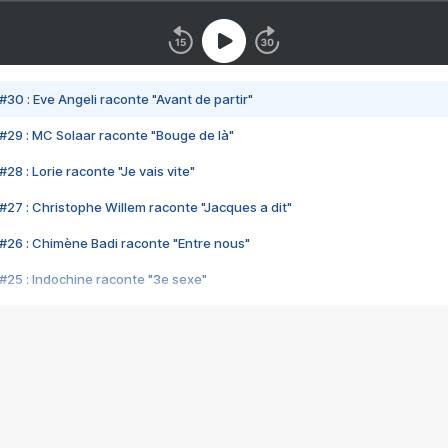
#30 : Eve Angeli raconte "Avant de partir"
#29 : MC Solaar raconte "Bouge de là"
28 : Lorie raconte "Je vais vite"
#27 : Christophe Willem raconte "Jacques a dit"
#26 : Chimène Badi raconte "Entre nous"
#25 : Indochine raconte "3e sexe"
#24 : Zaho raconte "C'est chelou"
#23 : Patrick Bruel raconte "Au café des délices"
#22 : Kyo raconte "Le chemin"
#21 : Nolwenn Leroy raconte "Cassé"