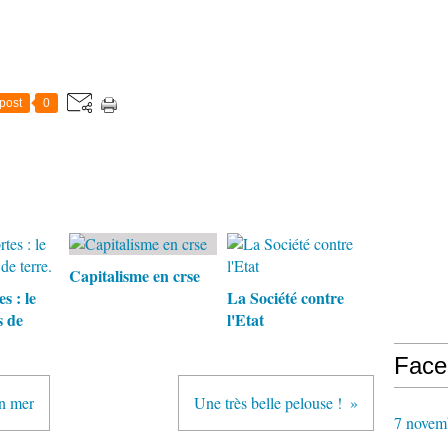
post
0
Capitalisme en crse
s : le
La Société contre
s de
l'Etat
Face
en mer
Une très belle pelouse !
7 novem