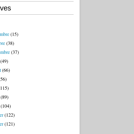
ives
mbre
(15)
bre
(38)
embre
(37)
(49)
t
(66)
56)
115)
(89)
(104)
er
(122)
er
(121)