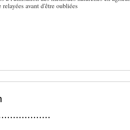
e relayées avant d'être oubliées
n
..................