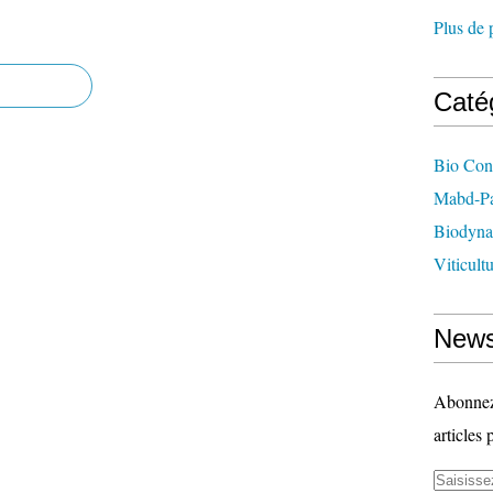
Plus de 
Caté
Bio Con
Mabd-Pa
Biodyna
Viticult
News
Abonnez-
articles 