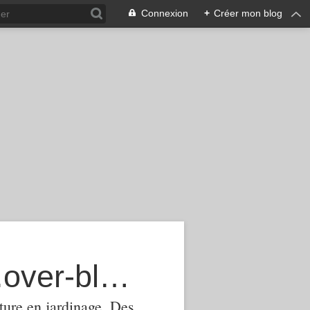
Connexion
+
Créer mon blog
agroecologie-phytomanagement.over-blog.com
ture,en jardinage .Des