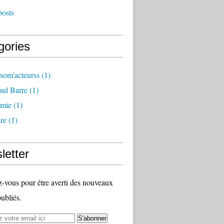
posts
gories
som'acteurss
(1)
ul Barre
(1)
mie
(1)
ure
(1)
letter
vous pour être averti des nouveaux
publiés.