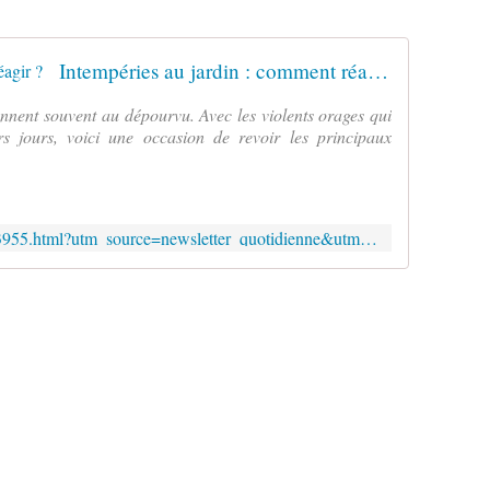
Intempéries au jardin : comment réagir ?
nent souvent au dépourvu. Avec les violents orages qui
s jours, voici une occasion de revoir les principaux
https://www.rustica.fr/newsletters/3955.html?utm_source=newsletter_quotidienne&utm_medium=email&utm_campaign=3955&uid=VQOrMoFi9mUasViwN2OGEQ==