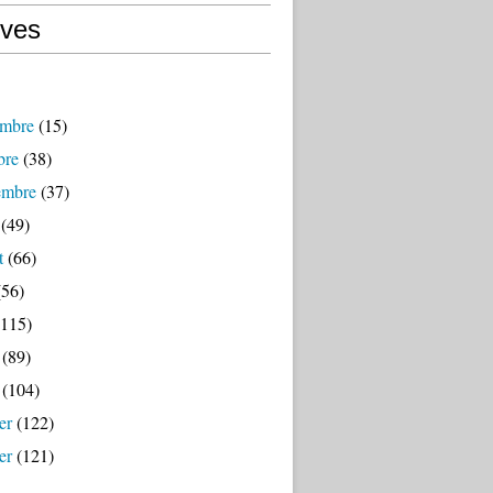
ives
mbre
(15)
bre
(38)
embre
(37)
(49)
t
(66)
56)
115)
(89)
(104)
er
(122)
er
(121)