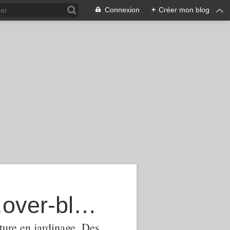
Connexion
+
Créer mon blog
agroecologie-phytomanagement.over-blog.com
ture,en jardinage .Des