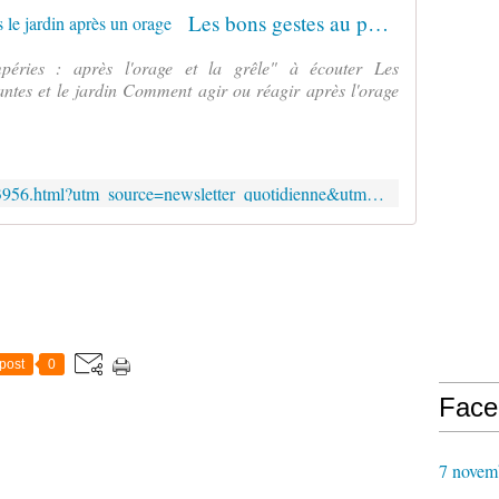
Les bons gestes au potager et dans le jardin après un orage
éries : après l'orage et la grêle" à écouter Les
antes et le jardin Comment agir ou réagir après l'orage
https://www.rustica.fr/newsletters/3956.html?utm_source=newsletter_quotidienne&utm_medium=email&utm_campaign=3956&uid=VQOrMoFi9mUasViwN2OGEQ==
post
0
Face
7 novem