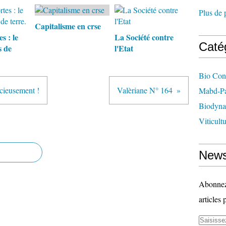
Plus de 
Capitalisme en crse
s : le
La Société contre
Caté
s de
l'Etat
Bio Con
acieusement !
Valèriane N° 164
Mabd-Pa
Biodyna
Viticult
News
Abonnez-
articles 