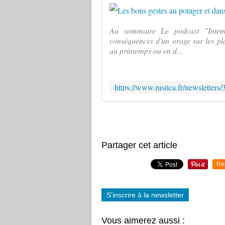
Au sommaire Le podcast "Intemp
conséquences d'un orage sur les pl
au printemps ou en d...
Partager cet article
Re
S'inscrire à la newsletter
Vous aimerez aussi :