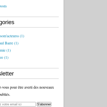
posts
gories
som'acteurss
(1)
ul Barre
(1)
mie
(1)
ure
(1)
letter
vous pour être averti des nouveaux
publiés.