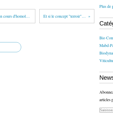
Plus de 
Appareil d'application du VVH (en cours d'homologation)pour le controle de la flore adventice
Et si le concept "terroir" n'était que subjectivité ?
Caté
Bio Con
Mabd-Pa
Biodyna
Viticult
News
Abonnez-
articles 