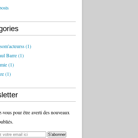
posts
gories
som'acteurss
(1)
ul Barre
(1)
mie
(1)
ure
(1)
letter
vous pour être averti des nouveaux
publiés.