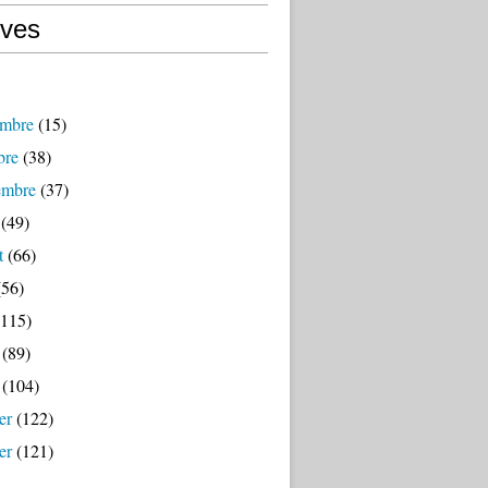
ives
mbre
(15)
bre
(38)
embre
(37)
(49)
t
(66)
56)
115)
(89)
(104)
er
(122)
er
(121)