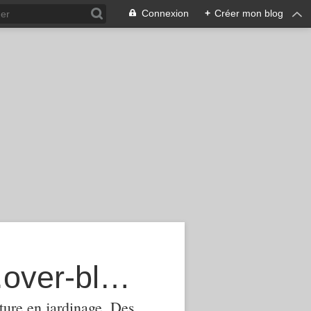
Connexion
+
Créer mon blog
agroecologie-phytomanagement.over-blog.com
ture,en jardinage .Des