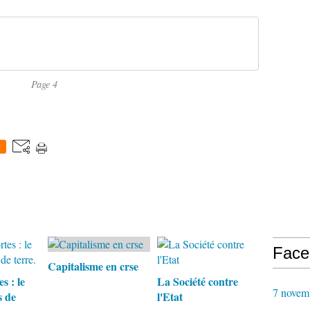
Page 4
0
Face
Capitalisme en crse
s : le
La Société contre
7 novem
s de
l'Etat