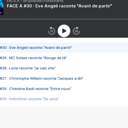
FACE A - un podcast Purecharts
FACE A #30 : Eve Angeli raconte "Avant de partir"
#30 : Eve Angeli raconte "Avant de partir"
#29 : MC Solaar raconte "Bouge de là"
28 : Lorie raconte "Je vais vite"
#27 : Christophe Willem raconte "Jacques a dit"
#26 : Chimène Badi raconte "Entre nous"
#25 : Indochine raconte "3e sexe"
#24 : Zaho raconte "C'est chelou"
#23 : Patrick Bruel raconte "Au café des délices"