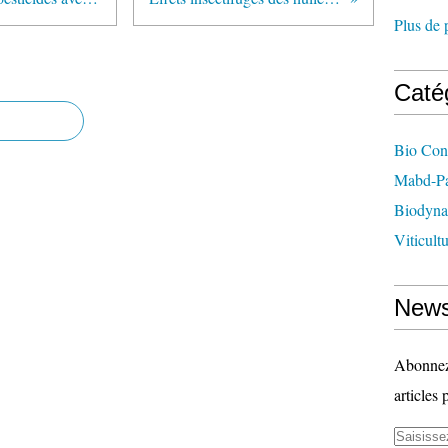
Plus de 
Caté
Bio Con
Mabd-Pa
Biodyna
Viticult
News
Abonnez-
articles 