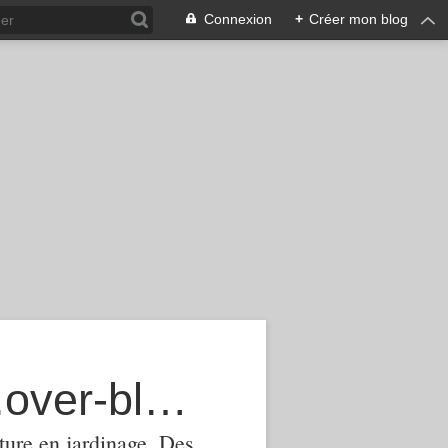
Connexion
+
Créer mon blog
agroecologie-phytomanagement.over-blog.com
ture,en jardinage .Des