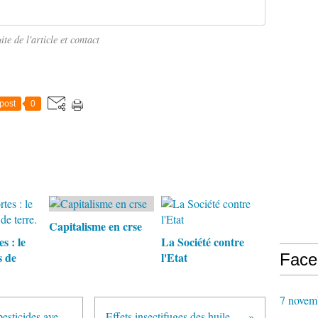
ite de l'article et contact
post
0
Capitalisme en crse
s : le
La Société contre
s de
l'Etat
Face
7 novem
Avis de l'ANSES sur l'usage des pesticides avec mention Abeilles
Effets insectifuges des huiles essentielles