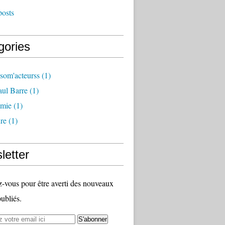
posts
gories
som'acteurss
(1)
ul Barre
(1)
mie
(1)
ure
(1)
letter
vous pour être averti des nouveaux
publiés.