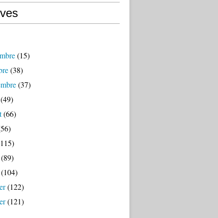
ives
mbre
(15)
bre
(38)
embre
(37)
(49)
t
(66)
56)
115)
(89)
(104)
er
(122)
er
(121)